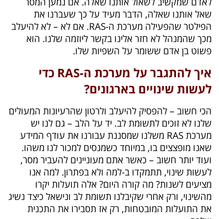
לאדם שמקשיב לשאול אותנו שאלה. אם נמען המסר
שאל אותנו שאלה, הדבר מעיד על כך שעברנו את
הפילטר שהפעילה מערכת ה-RAS. אם לא – לא להיעלב
מכך שהמנהל לא חזר אלינו בקשר ליוזמה שלנו. הוא
פשוט בן אדם ששומר על השפיות שלו.
איך להתגבר על מערכת ה-RAS כדי
לעשות שינויים בארגונים?
הכי חשוב – להפסיק להיעלב ולרטון שהרעיונות המעולים
שלנו לא זוכים לתשומת לב. יד על הלב – גם לנו יש
מערכת RAS משלנו שמסננת עבורנו את עודף המידע
שאנו מופצצים בו, במיוחד כשמנסים למכור לנו משהו.
ועוד יותר חשוב – כאשר אתם מעוניינים להעביר מסר,
לעשות שינוי, תתמקדו ב-למה ולא בפתרון. למה אנו
מציעים לשנות? מה קורה היום? אלה תועלות יקרו
מהשינוי, ורק אחרי שקיבלנו תשומת לב ונישאל כיצד נשיג
את התועלות המובטחות, רק אז תסבירו את התכנית