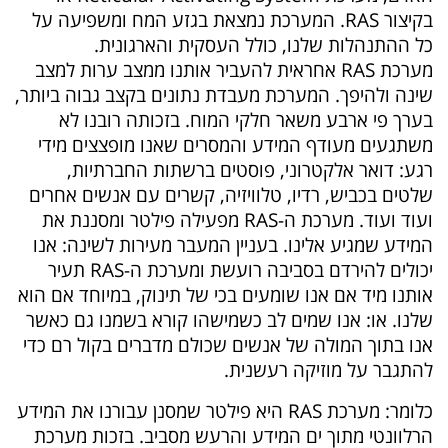
בקיצור RAS. המערכת נמצאת בגזע המח ומשפיעה על
כל ההתנהלות שלנו, כולל העסקית והארגונית.
מערכת RAS אחראית להעביר אותנו ממצב ערות למצב
שינה ולהיפך. המערכת מעבדת נתונים בקצב גבוה ביותר,
בערך פי ארבע משאר חלקי המוח. בזכותה רובנו לא
משתגעים מעודף המידע והמסרים שאנו מופצצים מידי
רגע: דואר אלקטרוני, פוסטים ברשתות החברתיות,
שלטים בכביש, רדיו, טלוויזיה, קשרים עם אנשים אחרים
ועוד ועוד. מערכת ה-RAS מפעילה פילטר ומסננת את
המידע שמגיע אלינו. בעניין המעבר מעירות לשינה: אנו
יכולים להירדם בסביבה רועשת ומערכת ה-RAS תעיר
אותנו מיד אם אנו שומעים בכי של תינוק, במיוחד אם הוא
שלנו. או: אנו שמים לב כשמישהו קורא בשמנו גם כאשר
אנו בתוך המולה של אנשים שכולם מדברים בקול רם כדי
להתגבר על מוזיקה רעשנית.
כלומר: מערכת RAS היא פילטר שמסנן עבורנו את המידע
הרלוונטי מתוך ים המידע והרעש מסביב. בזכות מערכת