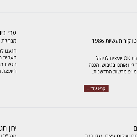
עדי ניו
בעלים ומייסד חברת אוטו קור תעשיות 1986
מנהלת פ
מעמית מש
אנו רוצים להמליץ על חברת OK יועצים לניהול
הגשת מע
ליוו אותנו בגיבוש, הכנה
היועצת ה
ו"פ מרשות החדשנות.
קרא עוד...
ם
ירון חגי
 שיקום עצבי, עדי נגב
מנכ"ל י