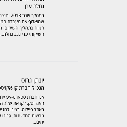
נחלת ערן
במהלך שנת
שמואלוף את מעבדת המח
המוח בתהליך השיקום, 
השיקומי עדי נגב נחלת…
יונתן גרוס
מנכ"ל חברת קו-אקזיסט
אנו חברת סטארט-אפ ייחו
האגריטק. לקראת שלב הר
באתר פיילוט, רצינו להג
ימים…