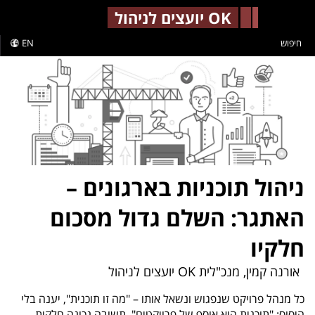
-->
OK יועצים לניהול
חיפוש
EN
ניהול תוכניות בארגונים –
האתגר: השלם גדול מסכום
חלקיו
אורנה קמין, מנכ"לית OK יועצים לניהול
כל מנהל פרויקט שנפגוש ונשאל אותו – "מה זו תוכנית", יענה בלי
היסוס: "תוכנית היא אוסף של פרויקטים". תשובה נכונה חלקית.