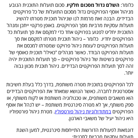
כלומר:
השלם גדול מסכום חלקיו
. סכום תועלות התוכנית הנובע
מניהול אוסף הפרויקטים גדול מסכום התועלות של כל פרויקטים
הבדידים. הבנה זאת מרמזת לנו שניהול תוכנית מטרתו להשיג
תועלות עסקיות מרביות מסך הפרויקטים. באופן פרקטי ייתכן ומנהל
התוכנית יחליט לפגוע בפרויקט אחד כדי למקסם את סך תועלות כל
הפרויקטים יחדיו. כלומר – ניהול תוכנית מטרתו למקסם את סך
תועלות הפרויקטים לעומת ניהול פרויקט שמטרתו למכסם את
תועלות הפרויקט הבודד. כאשר מנהלים "כאילו" תוכנית כאוסף של
פרויקטים בשיטות של ניהול פרויקטים – סך תועלות התוכנית יהיה
זהה לסך תועלות הפרויקטים הבדידים. ניהול תוכנית מכוון גבוה
יותר.
לכל הפרויקטים בתוכנית מטרה משותפת, בדרך כלל בעלת חשיבות
אסטרטגית לחברה. כאשר הנושא שמאחד את הפרויקטים הבדידים
הוא משאבים משותפים, או טכנולוגיה משותפת או לקוח משותף, או
ספק משותף, אך לא מטרה סינרגטית משותפת – יש לנהל את אוסף
הפרויקטים
במתודולוגיות ניהול פורטפוליו
. מטרת ניהול פורטפוליו
היא ניהול יעיל של משאבי הארגון.
דוגמאות לפעולות הדורשות התייחסות סינרגטית, למען השגת
תועלות עסקיות מרביות לתכנית: