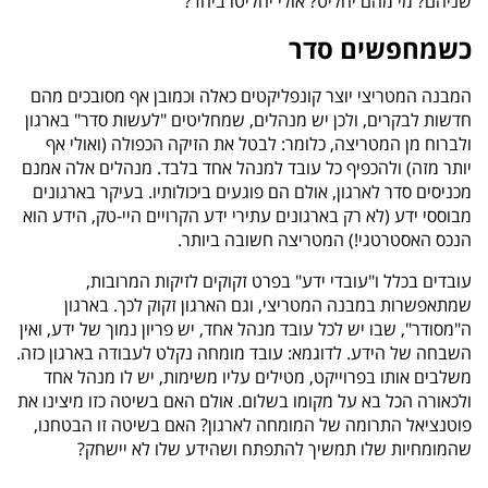
שניהם? מי מהם יחליט? אולי יחליטו ביחד?
כשמחפשים סדר
המבנה המטריצי יוצר קונפליקטים כאלה וכמובן אף מסובכים מהם
חדשות לבקרים, ולכן יש מנהלים, שמחליטים "לעשות סדר" בארגון
ולברוח מן המטריצה, כלומר: לבטל את הזיקה הכפולה (ואולי אף
יותר מזה) ולהכפיף כל עובד למנהל אחד בלבד. מנהלים אלה אמנם
מכניסים סדר לארגון, אולם הם פוגעים ביכולותיו. בעיקר בארגונים
מבוססי ידע (לא רק בארגונים עתירי ידע הקרויים היי-טק, הידע הוא
הנכס האסטרטגי!) המטריצה חשובה ביותר.
עובדים בכלל ו"עובדי ידע" בפרט זקוקים לזיקות המרובות,
שמתאפשרות במבנה המטריצי, וגם הארגון זקוק לכך. בארגון
ה"מסודר", שבו יש לכל עובד מנהל אחד, יש פריון נמוך של ידע, ואין
השבחה של הידע. לדוגמא: עובד מומחה נקלט לעבודה בארגון כזה.
משלבים אותו בפרוייקט, מטילים עליו משימות, יש לו מנהל אחד
ולכאורה הכל בא על מקומו בשלום. אולם האם בשיטה כזו מיצינו את
פוטנציאל התרומה של המומחה לארגון? האם בשיטה זו הבטחנו,
שהמומחיות שלו תמשיך להתפתח ושהידע שלו לא יישחק?