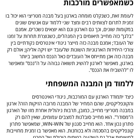
כשמאפשרים מורכבות
לעומת זאת, כשנקלט מומחה בארגון בעל מבנה מטריצי הוא יכול בו
זמנית לתרום לצוותים רבים ומצד שני ללמוד עם אנשים שונים
במקומות שונים, וכך גם הארגון וגם הוא יוצאים נשכרים. אמנם
"בלגן" כזה מחייב תיאומים בין המנהלים, כשנוצרת תחרות על זמנו
של העובד; אמנם מבנה כזה מייצר ניגודי אינטרסים נקודתיים בין
צורכי היחידות הארגוניות השונות שלעובד יש זיקה אליהן; אולם רק
מבנה כזה אכן מתייחס אל העובדים כאל הנכס החשוב ביותר
בארגון, מאפשר לארגון להשיג תשואה גבוהה על ה"נכס" ומאפשר
לו "להשביח את הנכס".
ללמוד מן המבנה המשפחתי
כיצד יתמודד הארגון עם המורכבות, ניגודי האינטרסים
והקונפליקטים, שהם המחיר של המבנה מרובה הזיקות הזה? ארגון
במבנה מטריצי מחייב, כמובן, תרבות ניהולית אחרת מזו של הארגון
ה"מסודר". הוא מחייב סובלנות למצבים עמומים, שאין להם רק
פתרון נכון אחד. הוא מחייב סגנון של
WIN-WIN
, שמאפשר פתרון
קונפליקטים בהסכמה ולא בכוחנות. הוא מאפשר בו זמנית מחוייבות
למשימות אבל גם השקעה בפיתוח היכולת של הפרט.