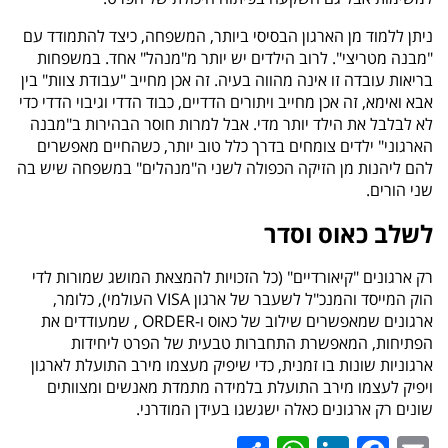
ניתן ללמוד מן הארגון הבסיסי ביותר, המשפחה, כיצד להתמודד עם
"מבנה מטריצי". לרוב הילדים יש יותר מ"מנהל" אחד. במשפחות
בריאות עובדה זו אינה מהווה בעיה. זה אכן מחייב "עבודת צוות" בין
אבא ואימא, זה אכן מחייב ויתורים הדדיים, כבוד הדדי וגיבוי הדדי כדי
לא לבלבל את הילד יותר מדי. אבל למרות חוסר הבהירות ב"מבנה
הארגוני" ילדים צומחים בדרך כלל טוב יותר, כשהחיים מאפשרים
להם ליהנות מן הזיקה הכפולה לשני ה"מנהלים" במשפחה שיש בה
שני הורים.
לשלב כאוס וסדר
רק ארגונים "קיאורדיים" (כל הזכויות להמצאת המושג שמורות לדי
הוק המייסד והמנכ"ל לשעבר של ארגון
VISA
העולמי), כלומר,
ארגונים שמאפשרים שילוב של כאוס ו-
ORDER
, שמעודדים את
הפתיחות, המאפשרת התחברות טבעית של הפרט ליחידות
ארגוניות שונות בו זמנית, כדי שיפיק מעצמו מירב התועלת לארגון
ויפיק לעצמו מירב התועלת בלמידה מתמדת מאנשים ומצוותים
שונים רק ארגונים כאלה ישגשגו בעידן המודרני.