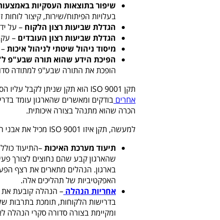
שיפור בתוצאות העסקיות באמצעות
בעלויות הפיתוח
/
שירות, קיצור לוחות ז
הגדלת שביעות רצון הלקוח
– על ידי
הגדלת שביעות רצון העובדים
– עקב
מיסוד ניהול שיטתי לניהול איכות
– 
הפיכת הידע שהוא תורה שבע"פ ל
הופכת את התורה שבע"פ למתודה סדורה
תקן 9001
ISO
הוא תקן שניתן לקבל עליו הס
אחרים
בודקים ומאשרים שהארגון עומד בדרי
הכרה שהוא מתנהל בצורה איכותית.
למעשה, תקן איזו 9001 ISO מכיל את אבני היסוד של כל מערכת איכות, כדלהלן:
תיעוד מערכת האיכות
–התיעוד כולל 
שהארגון קבע שהם נחוצים לצורך פעיל
בארגון. הנהלים מתארים את רצף הפעילו
האפקטיביות של תהליכים אלה.
אחריות הנהלה
– הנהלה קובעת את מ
בדרישות הלקוחות, תומכת בתרבות של
ומקיימת בצורה סדורה סקרי הנהלה ל