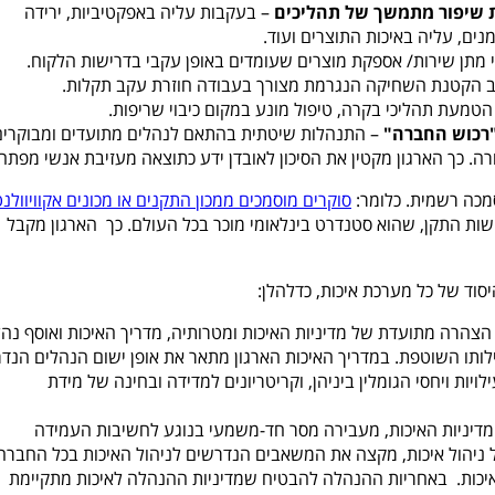
 שיפור מתמשך של תהליכים
– בעקבות עליה באפקטיביות, ירידה
מנים, עליה באיכות התוצרים ועוד.
 מתן שירות
/
אספקת מוצרים שעומדים באופן עקבי בדרישות הלקוח.
 הקטנת השחיקה הנגרמת מצורך בעבודה חוזרת עקב תקלות.
הטמעת תהליכי בקרה, טיפול מונע במקום כיבוי שריפות.
"רכוש החברה"
– התנהלות שיטתית בהתאם לנהלים מתועדים ומבוקרים
. כך הארגון מקטין את הסיכון לאובדן ידע כתוצאה מעזיבת אנשי מפתח.
מכה רשמית. כלומר:
סוקרים מוסמכים ממכון התקנים או מכונים אקוויוולנט
שות התקן, שהוא סטנדרט בינלאומי מוכר בכל העולם. כך הארגון מקבל
הצהרה מתועדת של מדיניות האיכות ומטרותיה, מדריך האיכות ואוסף נהל
ותו השוטפת. במדריך האיכות הארגון מתאר את אופן ישום הנהלים הנד
יות ויחסי הגומלין ביניהן, וקריטריונים למדידה ובחינה של מידת
דיניות האיכות, מעבירה מסר חד-משמעי בנוגע לחשיבות העמידה
 ניהול איכות, מקצה את המשאבים הנדרשים לניהול האיכות בכל החברה
איכות. באחריות ההנהלה להבטיח שמדיניות ההנהלה לאיכות מתקיימת