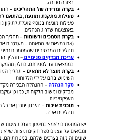
בצורה סדורה.
בקרה ומדידה של התהליכים
– המדי
פעילות מתקנת ומונעת, בהתאם לת
פעילות מונעת בנוסף פועלת לתיקון ג
באמצעות שדרוג הנהלים.
בקרת מסמכים ורשומות
– תהליך המ
(אם נמצאת אי-התאמה – מעדכנים את ה
תהליכים המבטיחים שהמסמכים זמיני
עריכת מבדקים פנימיים
– תהליך המ
בממצאים עד לסגירתם. בחלק מהמקרים
בקרת מוצר לא מתאים
– תהליך המזה
השימוש בהם על ידי הלקוחות.
סקר הנהלה
– ההנהלה הבכירה מקדישה
מבדקים ומשוב מלקוחות; כמו כן עוקב
האפקטיביות.
תוכנית איכות
– הארגון יתכנן את כל 
תהליכים אלה.
יש המתפתים לאמץ בחיפזון מערכת איכות של
ומביאים על עצמם ספר חוקים ומצוות שלא מתא
שונים זה מזה בצרכים שלהם, במטרותיהם, במ