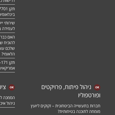
דרישות כ
בינלאומי
שירותי יי
לעמידה בדר
האם כבר 
להוכיח ש
שלכם עומ
הלאומי?
אמריקאיו
ניהול פיתוח, פרויקטים
ציו
ופורטפוליו
ניהול איכו
חברות בתעשייה הביטחונית – זקוקים ליועץ
מומחה לתוכנה בטיחותית?