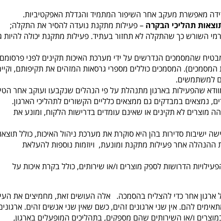
דה מאפשרת מעקב אחר השיפור המתמיד והגדלת האפקטיביות.
וצאות תהליכי הבקרה
– פעילות מתקנת נועדה להסיר את התקלה;
ורמי השורש כך שהתקלה לא תחזור בעתיד. פעילות מתקנת יכולה להיות ג
בטיח שהמסמכים הנדרשים על ידי מערכת האיכות תקינים לפני פרסומם
מסמכים). המסמכים כוללים מספרי גרסאות המזהים את תקיפותם, וקיימ
ם למשתמשים.
וודא שהפעילות בארגון מתנהלת על פי הנהלים שנקבעו ועוקב אחר הטיפ
, נמצאים במבדקים גם ממצאים כלליים הקשורים לתהליכי הארגון.
ה מוצרים לא תקינים או שאינם עומדים בדרישות הלקוח, ומונע את
 ישיבות סדירות בהן היא סוקרת את מערכת ניהול האיכות, כולל תוצאו
ת ההנהלה אחר פעילות מתקנת ומונעת, ויוזמות נוספות להעלאת
הפעילויות הדרושות לספק מוצרים ו/או שירותים, כולל בקרת איכות על
 ארגון אחר כדי להצליח בהסמכה. אלה העושים זאת, מחמיצים את העיק
ימים להם. אין שני ארגונים זהים, כשם שאין שני אנשים זהים. ארגונים
וצרים ו/או השירותים שהם מספקים, בתהליכים המופעלים בארגון,