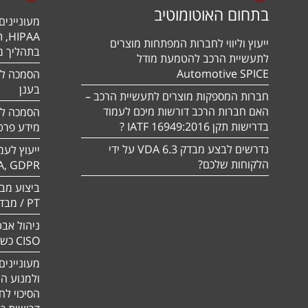
בתחום האוטומוטיב
מעונייני
ייעוץ וליווי לחברות המפתחות מוצרים
בתהליך מה
לתעשיית הרכב להטמעת מודל
Automotive SPICE
בענן
חברות המספקות מוצרים לתעשיית הרכב –
האם חברות הרכב דורשות מיכם לעמוד
בדרישות תקן 16949:2016 IATF ?
מידע פרטי
נדרשים לבצע מבדק VDA 6.3 על ידי
ייעוץ לעמ
הלקוחות שלכם?
A, GDPR
PT / מבדק חוסן
ניהול אבט
CISO כשירות
מעוניינים
ולמנוע ה
הסיכוי לח