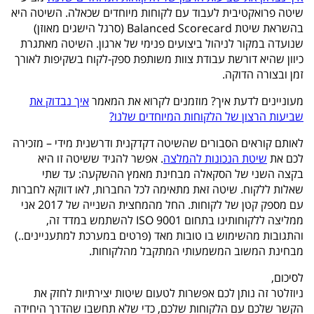
שיטה פרואקטיבית לעבוד עם לקוחות מיוחדים שכאלה. השיטה היא
בהשראת שיטת Balanced Scorecard (סרגל הישגים מאוזן)
שנועדה במקור לניהול ביצועים פנימי של ארגון. השיטה מאתגרת
כיוון שהיא דורשת עבודת צוות משותפת ספק-לקוח בשקיפות לאורך
זמן ובצורה הדוקה.
מעוניינים לדעת איך? מוזמנים לקרוא את המאמר
איך נבדוק את
שביעות הרצון של הלקוחות המיוחדים שלנו?
לאותם קוראים הסבורים שהשיטה דקדקנית ודרשנית מידי – מזכירה
לכם את
שיטת הנכונות להמלצה
. אפשר להגיד ששיטה זו היא
בקצה השני של הסקאלה מבחינת מאמץ ההשקעה: עד שתי
שאלות ללקוח. שיטה זאת מתאימה לכל החברות, לאו דווקא לחברות
עם מספק קטן של לקוחות. החל מהמחצית השנייה של 2017 אני
ממליצה ללקוחותינו בתחום 9001 ISO להשתמש במדד זה,
והתגובות מהשימוש בו טובות מאד (פרטים במערכת למתעניינים..)
מבחינת המשוב המשמעותי המתקבל מהלקוחות.
לסיכום,
ניוזלטר זה נותן לכם אפשרות לטעום שיטות יצירתיות לחזק את
הקשר שלכם עם הלקוחות שלכם, כדי שלא תחשבו שהדרך היחידה