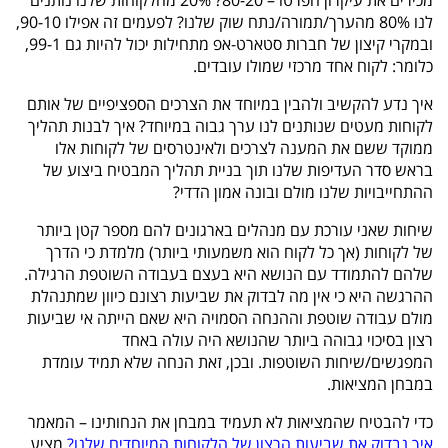
מכירים את עיקרון הפרטו – 80-20? 20% מהלקוחות שלנו נותנים
לנו 80% מהערך/תמורה/נתח שוק שלנו? לפעמים זה אפילו 90-10,
ובמקרי קיצון של חברות סטארט-אפ מתחילות יכול להיות גם 99-1,
כלומר: לקוח אחד מרכזי שמולו עובדים.
איך נדע להקשיב ולהבין במיוחד את הצרכים הספציפיים של אותם
לקוחות מעטים שנותנים לנו ערך גבוה במיוחד? איך לבנות תהליך
ממוקד ששם את המענה לצרכים ולאינטרסים של לקוחות אלו
בראש סדר העדיפות שלנו תוך בניית תהליך המבטיח ביצוע של
ההתחייבויות שלנו מולם ובונה אמון הדדי?
שיחות שאני עורכת עם מנהלים בארגונים להם מספר קטן ביותר
של לקוחות (אך כל לקוח הוא משמעותי ביותר) מלמדת כי הדרך
שלהם להתמודד עם הנושא היא בעצם בעבודה השוטפת הרגילה.
ההרגשה היא כי אין מה לבדוק את שביעות רצונם כיוון שמתנהלת
מולם עבודה שוטפת וההנחה הסמויה היא שאם הייתה אי שביעות
רצון בסיכוי גבוהה ביותר שהנושא היה עולה באחד
המפגשים/שיחות השוטפות. ובכן, זאת הנחה שלא תמיד עומדת
במבחן המציאות.
כדי להבטיח שהמציאות לא תעמיד במבחן את הנחותינו – המאמר
איך נבדוק את שביעות הרצון של הלקוחות המיוחדים שלנו?
מציע