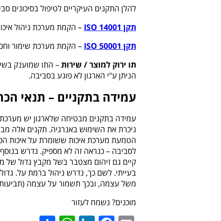
להלן התקנים העיקריים לטיפול בסיכונים סבי
תקן 14001
ISO
– הקמת מערכת ניהול איכו
תקן 50001
ISO
– הקמת מערכת שימור וחסכ
תו ירוק למוצר / שירות
– התו שמוענק בשי
הניתן ע"י הארגון לא פוגע בסביבה.
עמידה בתקניים – תנאי הכר
עמידה בתקנים מבטיחה שלארגון יש מערכת ש
ניכרת את השימוש באנרגיה. תקנים אלה מבט
הטמעת מערכת איכות ששומרת על איכות הסבי
לסביבה – כנראה זה לא מספיק. נדרש בנוסף ל
קיים גם זיהום מצטבר בשל מקבץ גדול של מפ
בעייתי. לשם כך, נדרש ניהול ברמת על. גדול
משל עצמה, ובכך תשמור על עצמה (תביעות כ
מוכנים? נשמח לעזור