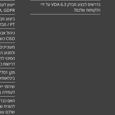
נדרשים לבצע מבדק VDA 6.3 על ידי
ייעוץ לעמ
הלקוחות שלכם?
A, GDPR
PT / מבדק חוסן
ניהול אבט
CISO כשירות
מעוניינים
ולמנוע ה
הסיכוי לח
דרישות כ
בינלאומי
שירותי יי
לעמידה בדר
האם כבר 
להוכיח ש
שלכם עומ