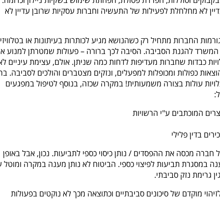
בקבוקים וסוללות, הפרדת פסולת, הפחתת שימוש בשקיות ניילון וכדומה.
יין לא מחלחלת לפעילות של התעשיה וחברות עסקיות שרובן עדיין לא
רמות החברות מתחיל רק כשהנושא מגיע לכותרות בעיתונות או בטלוויזי
המשרד להגנת הסביבה. הסיבה לכך ברורה – פעולות שמטרתן למנוע או
ות כבדות שחברות מעדיפות לדחות כמה שניתן. אולם, עצימת עיניים לא
אות כפולות ומכופלות למפעלים, ונזקים מצטברים והולכים לסביבה. בר
לויות עולות בצורה משמעותית! במקרה שכזה, בנוסף לטיפול במפגעים
:
רים המוכתבים ע"י הרשויות
ים בדין פלילי
ברה מכסה את ההפסדים / נותן כיסוי כספי לתביעות. נכון, אבל באופן
ענה במסגרת תביעות לפיצוי כספי. הביטוח לא נותן מענה במקרה ומוטל ע
ן גרימת נזק סביבתי.
יהוי מוקדם של סיכונים סביבתיים וכתוצאה מכך לא נוקטים בפעולות