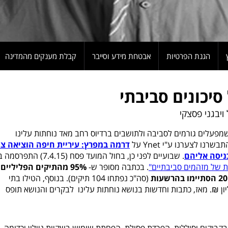
הגנת הפרטיות
אבטחת מידע וסייבר
קבלת מענקים מהמדינה
פעלים גורמים לסביבה ולתושבים ברדיוס רחב מאד נוחתות עלינו
Ynet
על
דרמה במפרץ: עיריית חיפה הוציאה צו
ניסה אליהם
. שבועיים לפני כן, בחול המועד פסח (7.4.15) התפרסמה ב-
 של מזהמים סביבתיים"
. בכתבה מסופר ש-
95% מהתיקים הפליליים
(סה"כ נפתחו 104 תיקים). בנוסף, הטילו בתי
ל מיליון ₪. מאז, כתבות וחדשות בנושא נוחתות עלינו לבקרים והנושא תופס