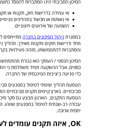
הסיכון הסביבתי הינו הסתברות להפסד כתוצא
אי עמידה בדרישות חוק, תקנות או תקנ
אי נאותות או מכשול בתהליכים פנימיים
השפעה של אירועים חיצוניים.
במסגרת
ניהול הסיכונים בחברה
מתייחסים לכ
מחד ודרישות חוקים ותקנות מאידך. תהליך ני
והסתברות להתממשותו, מזהה פעילויות בקרה ק
הסיכון הכספי / העסקי הוא נגזרת מהתממשות
כספים, אבל ההשקעה תמיד משתלמת כי התממשו
כדי פגיעה ביציבות הפיננסית של החברה.
הטמעת תהליך שיטתי לטיפול במפגעים סבי
סביבתיים. בארץ קיימים תקנים סביבתיים ה
הטמעת התקנים, הארגון מבצע גם סקר סיכונ
עבודה רב-שנתית לטיפול במפגעים שזוהו. הט
יחסית ארוכה.
OK
, איזה תקנים עומדים לע