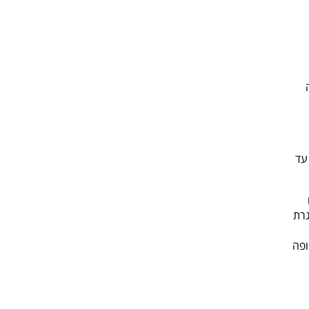
עד
גרת
ופה