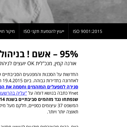
9001:2015 ISO
ייעוץ להטמעת תקני ISO
מיקור חוץ
95% – אשם ! בניהול סיכונים סביבתי
אורנה קמין, מנכ"לית OK יועצים לניהול ויבגני פסצקי
החדשות על הסכנות והמפגעים הסביבתיים שמ
לאחרונה בתדירות גבוהה. ביום 19.4.2015 התבשרנו לצערנו ע"י
סגירה למפעלים המזהמים וחסמה את הכ
Ynet
כתבה בנושא דומה על
"עליה בהרשעות
שנפתחו נגד מזהמים סביבתיים בשנת 2014 הסתיימו בהרשעות
המשפט 37 עיצומים כספיים, חלקם מע
תאוצה יותר ויותר.