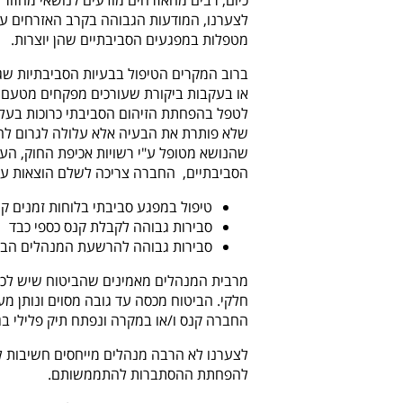
כיום, רבים מהאזרחים מודעים לנושאי מחזור 
לצערנו, המודעות הגבוהה בקרב האזרחים עד
מטפלות במפגעים הסביבתיים שהן יוצרות.
ברוב המקרים הטיפול בבעיות הסביבתיות שגו
או בעקבות ביקורת שעורכים מפקחים מטעם 
לטפל בהפחתת הזיהום הסביבתי כרוכות בעלוי
שלא פותרת את הבעיה אלא עלולה לגרום להוצ
שהנושא מטופל ע"י רשויות אכיפת החוק, הע
הסביבתיים, החברה צריכה לשלם הוצאות על
טיפול במפגע סביבתי בלוחות זמנים קצ
סבירות גבוהה לקבלת קנס כספי כבד
סבירות גבוהה להרשעת המנהלים הבכיר
מרבית המנהלים מאמינים שהביטוח שיש לכל ח
חלקי. הביטוח מכסה עד גובה מסוים ונותן מ
החברה קנס ו/או במקרה ונפתח תיק פלילי בגי
לצערנו לא הרבה מנהלים מייחסים חשיבות לז
להפחתת ההסתברות להתממשותם.