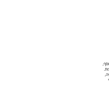
סף,
ת.
ה,