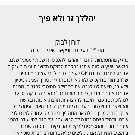
יהללך זר ולא פיך
דורון לבוק
מנכ"ל ובעלים טופקאר שיריון בע"מ
כחלק מהתפתחות החברה והרצון להכניס חדשנות למפעל שלנו,
חיפשנו יועץ שילווה אותנו בהקמת פרויקט חדשנות וגיוס מענקים
עבורו. בחרנו בחברת OK יועצים לניהול וביועצת המומחית
שלהם מורן ברוקס שתלווה אותנו בתהליך. מורן הפגינה ניסיון
וידע רב, סייעה לנו לגבש את הפרויקט המיטבי להגשה, הכינה
עבורנו את החומרים, ליוותה אותנו בכל תהליך הבדיקה וסייעה
לנו לזכות במענק. מעבר למקצועיות הרבה, איכות הבקשה
והתוצאה המוצלחת, העבודה עם מורן הייתה מאוד נעימה לכל
אורך הדרך. מורן ניהלה את התהליך ביד רמה, עמדה לצדנו לכל
אורכו, ותמיד הייתה נכונה להיפגש עמנו על מנת לסייע לנו להכין
את החומרים והמסמכים לבקשת הבודקים - במטרה שנזכה
בתקציב המיוחל. אנו ממליצים עליה בחום רב!חברת טופ קאר