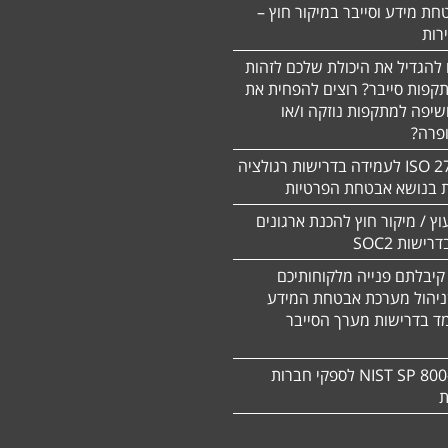
חת מידע וסייבר במיקור חוץ –
 להגדיל את היכולת שלכם לזהות
תקפות סייבר? רוצים להפחית את
שיפה למתקפות נוזקה ו/או
ופרה?
תקן 27701 ISO לעמידה בדרישות רגולציה
ת בנושא אבטחת הפרטיות
עוץ / מיקור חוץ להכנת ארגונים
ישות SOC2
קיבלתם פנייה מלקוחותיכם
ניהול מערכת אבטחת המידע
ד בדרישות מערך הסייבר
תקן NIST SP 800-171 לספקי חברות
ת