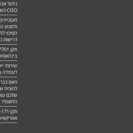
ניהול אבט
CISO כשירות
מעוניינים
ולמנוע ה
הסיכוי לח
דרישות כ
בינלאומי
שירותי יי
לעמידה בדר
האם כבר 
להוכיח ש
שלכם עומ
הלאומי?
אמריקאיו