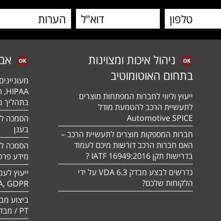
ניהול איכות ומצוינות
אב
בתחום האוטומוטיב
מעונייני
ייעוץ וליווי לחברות המפתחות מוצרים
בתהליך מה
לתעשיית הרכב להטמעת מודל
Automotive SPICE
בענן
חברות המספקות מוצרים לתעשיית הרכב –
האם חברות הרכב דורשות מיכם לעמוד
בדרישות תקן 16949:2016 IATF ?
מידע פרטי
נדרשים לבצע מבדק VDA 6.3 על ידי
ייעוץ לעמ
הלקוחות שלכם?
A, GDPR
PT / מבדק חוסן