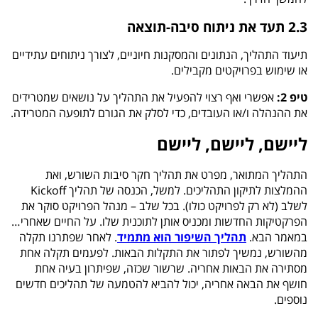
2.3 תעד את ניתוח סיבה-תוצאה
תיעוד התהליך, הנתונים והמסקנות חיוניים, לצורך ניתוחים עתידיים
או שימוש בפרויקטים מקבילים.
טיפ 2:
אפשרי ואף רצוי להפעיל את התהליך על נושאים שמטרידים
את ההנהלה ו/או העובדים, כדי לסלק את הגורם לתופעה המטרידה.
ליישם, ליישם, ליישם
התהליך המתואר, מפרט את תהליך חקר סיבות השורש, ואת
ההמלצות לתיקון התהליכים. למשל, הכנסה של תהליך
Kickoff
לשלב (לא רק לפרויקט כולו). בכל שלב – מנהל הפרויקט סוקר את
הפרקטיקות החדשות ומכניס אותן לתוכנית שלו. על החיים שאחרי…
במאמר הבא.
תהליך השיפור הוא מתמיד
. לאחר שפתרנו תקלה
מהשורש, נמשיך לפתור את התקלות הבאות. לפעמים תקלה אחת
מסתירה את הבאות אחריה. שרשור שכזה, שפיתרון בעיה אחת
חושף את הבאה אחריה, יכול להביא להטמעה של תהליכים חדשים
נוספים.