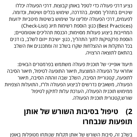
נציע דרכי פעולה כדי לטפל באותן קבוצות. דרכי הפעולה יכללו
שינויים בתהליך מסוים, בהדרכה, שימוש בכלים ושיטות, וכדומה.
לפעמים, דרכי הפעולה ימליצו על שימוש בשיטות מיטביות ידועות
(
Best Practices
) כגון: הוספת רשימות תיוג (
Check-List
)
המחייבות ביצוע פעולות מסוימות; הכנסת תהליכים אוטומטיים;
הוספת פרקטיקות לתוך התהליך, כגון: ישיבת ייזום לשלב, בו דנים
בכל התקלות או ההצלחות שקרו בשלב זה ומתכננים את השלב
בהתאם לתוצאה הרצויה.
תיעוד אופייני של תוכנית פעולה משתמש בפרמטרים הבאים:
אחראי על הפעולה המוצעת, תיאור התופעה לטיפול, תיאור הסיבה
לתופעה, קטגוריית הסיבה, השלב שבה זוהתה הסיבה, תיאור
הפעולה, משאבים נדרשים לביצוע הפעולה ולו"ז, התועלות הצפויות
ממימוש תוכנית הפעולה, הערכת עלות לתיקון לטיפול
שורש,קטגורית תוכנית הפעולה.
2) טיפול בסיבות השורש של אותן
תופעות שנבחרו
בשלב זה, סיבות השורש של אותן תקלות שנותחו מטופלות באופן