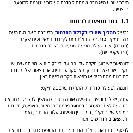
סיבת שורש היא גורם שמתחיל סדרת פעולות שגורמת לתופעה
הנצפית.
1.1 בחר תופעות לניתוח
נפעיל
תהליך שיטתי לקבלת החלטות
, כדי לבחור את ה-תופעה
בה נתמקד. טריגר להתחלת התהליך נגרם מאירועים שקרו
(תגובה), או מפעולת מניעה שנעשית בצורה סדרתית
(פרו-אקטיביות).
דוגמאות לאירוע: תקלה שדווחה על ידי לקוחות או משתמשים,
או
תקלה שנמצאה בבדיקות או סקר עמיתים,
או
תוצאות של מדידות
החורגות מהתוכנית
או
תוצאות סקר שביעות רצון.
דוגמה לפעולה סדרתית: התחלת שלב בפרויקט;
עתה, יש לבחור את התופעה אותה רוצים להמשיך לחקור. נבחר את
התופעה לאחר העמקה במספר פרמטרים: מקור, השפעה, תדירות
המופע של התקלה, דמיון בין תופעות, עלות הניתוח, הזמן
והמשאבים הדרושים, ועוד.
לבסוף נתחם את גבולות הגזרה לניתוח התופעה; נגדיר בברור את