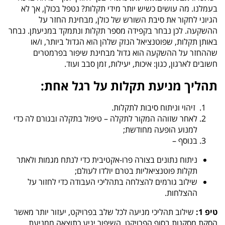
בעמלנו. מה עושים כשיש יותר מידי תקלות? נטפל בכולן, אך לא
הגיוני לחקור את סיבת השורש של כולן, מבחינת החזר על
ההשקעה. לכן נבחר בקפידה מספר תקלות ונתמקד במניעתן. נבחר
באותן תקלות, שפוטנציאל הנזק שלהן הוא הגדול ביותר, ו/או
שההחזר על ההשקעה הוא גדול מבחינת שיפור בפרמטרים
חשובים לארגון, כגון: איכות, יעילות, זמן סבב ועוד.
תהליך מניעת תקלות על רגל אחת:
זיהוי וניתוח סיבות לתקלות.
לאחר שזוהה המקור לתקלה – טיפול בתקלה ובגורם לה כדי
למנוע הופעה מחודשת;
בנוסף –
ניתוח נתונים בצורה פרו-אקטיבית כדי לנתח מגמות ולאתר
תקלות פוטנציאליות בטרם יולדו לעולם;
שילוב גורמים להצלחה בתהליכי העבודה כדי לחזור על
ההצלחות.
טיפ 1:
שילוב תהליכי מניעה לכל שלב בפרויקט, יעזור יותר מאשר
הסקת מסקנות בסוף הפרויקט. השיפור יגיע כתוצאה ממניעת