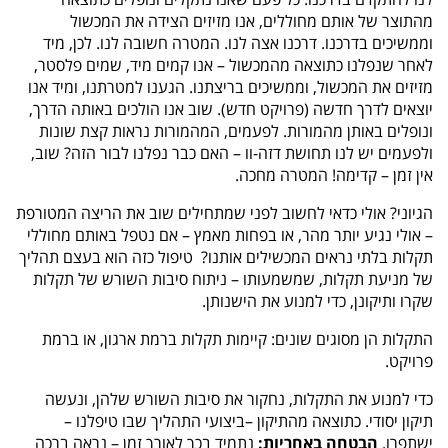
מהתוצר של אותם מחוללים, אנו מזיזים הצידה את המכשול
וממשיכים בדרכנו. דרכנו אצה לנו. המטרה חשובה לנו. לכן, מיד
לאחר שנפלנו כתוצאה מהמכשול – אנו קמים מיד, שמים פלסטר,
מזיזים את המכשול, וממשיכים בריצתנו. הגענו למטרתנו, ומיד אנו
יוצאים לדרך חדשה (פרויקט חדש). שוב אנו הולכים באותה הדרך,
ונופלים באותן מהמורות. לפעמים, המהמורות נראות קצת שונות
ולפעמים יש לנו תחושת דזה-וו – האם כבר נפלנו לבור הזה? שוב,
אין זמן – קדימה! המטרה מחכה.
הגיוני? אולי כדאי לחשוב לפני שמתחילים שוב את הריצה המטורפת
– אולי נגיע יותר מהר, או בפחות מאמץ – אם נטפל באותם מחוללי
תקלות בלתי נראים המכשילים אותנו? טיפול כזה הוא בעצם תהליך
של מניעת תקלות, שמשמעותו – ניתוח סיבות השורש של תקלות
שקרו ותיקונן, כדי למנוע את הישנותן.
התקלות הן מסוגים שונים: קיימות תקלות ברמת ארגון, או ברמת
פרויקט.
כדי למנוע את התקלות, נחקור את סיבות השורש שלהן, ונעשה
תיקון יסודי. כתוצאה מהתיקון –ביצועי התהליך שבו טיפלנו –
ישתפרו.
הבטחה באחריות:
נתמיד בכך לאורך זמן – נראה ברכה