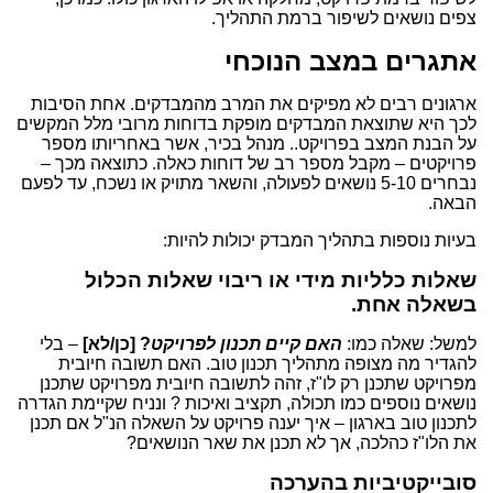
צפים נושאים לשיפור ברמת התהליך.
אתגרים במצב הנוכחי
ארגונים רבים לא מפיקים את המרב מהמבדקים. אחת הסיבות
לכך היא שתוצאת המבדקים מופקת בדוחות מרובי מלל המקשים
על הבנת המצב בפרויקט.. מנהל בכיר, אשר באחריותו מספר
פרויקטים – מקבל מספר רב של דוחות כאלה. כתוצאה מכך –
נבחרים 5-10 נושאים לפעולה, והשאר מתויק או נשכח, עד לפעם
הבאה.
בעיות נוספות בתהליך המבדק יכולות להיות:
שאלות כלליות מידי או ריבוי שאלות הכלול
בשאלה אחת.
למשל: שאלה כמו:
האם קיים תכנון לפרויקט
? [כן/לא]
– בלי
להגדיר מה מצופה מתהליך תכנון טוב. האם תשובה חיובית
מפרויקט שתכנן רק לו"ז, זהה לתשובה חיובית מפרויקט שתכנן
נושאים נוספים כמו תכולה, תקציב ואיכות ? ונניח שקיימת הגדרה
לתכנון טוב בארגון – איך יענה פרויקט על השאלה הנ"ל אם תכנן
את הלו"ז כהלכה, אך לא תכנן את שאר הנושאים?
סובייקטיביות בהערכה