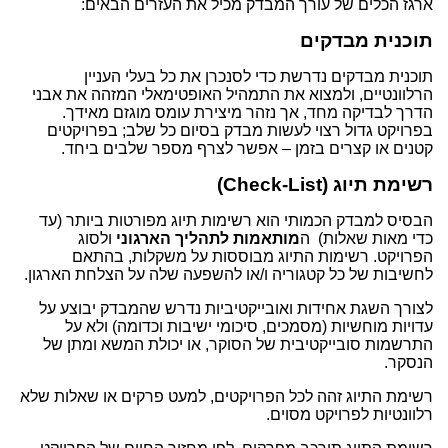
ארגז הכלים של עורך המבדק מכיל את העזרים הבאים:
תוכנית מבדקים
תוכנית מבדקים נדרשת כדי לסנכרן את כל בעלי העניין
הרלוונטיים, ולמצוא את התמהיל האופטימאלי המזהה את אבני
הדרך לבדיקה מחד, אך נזהר מיצירת עומס מוגזם מאידך.
בפרויקט גדול רצוי לעשות מבדק בסיום כל שלב; בפרויקטים
קטנים או קצרים בזמן – אפשר לצרף מספר שלבים ביחד.
רשימת תיוג (Check-List)
הבסיס למבדק הכמותי הוא רשימות תיוג מפורטות ביותר (עד
כדי מאות שאלות) ה
מותאמות
לתהליך הארגוני
ולסוג
הפרויקט. רשימות התיוג מבוססות על משקלות, בהתאם
לחשיבות של כל קטגוריה ו/או להשפעה שלה על הצלחת הארגון.
לצורך השגת אחידות ואובייקטיביות נדרש שהמבדק יבוצע על
עדויות מוחשיות (מסמכים, סיכומי ישיבות וכדומה) ולא על
התרשמות סובייקטיבית של הסוקר, או יכולת המשא ומתן של
הנסקר.
רשימת התיוג זהה לכל הפרויקטים, למעט פרקים או שאלות שלא
רלוונטיות לפרויקט מסוים.