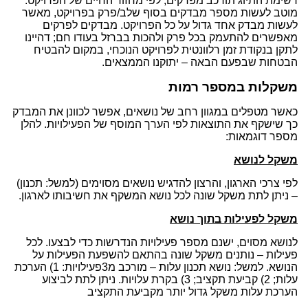
רשימת התיוג תורכב מפרקים, לפי מחזור החיים של הפרויקט.
מוטב לעשות מספר מבדקים בסוף שלב/פרק בפרויקט, מאשר
לעשות מבדק אחד גדול על כל הפרויקט. מבדקים לפרקים
מאפשרים להתעמק בכל פרק ולהכות בברזל בעודו חם; דהיינו
לתקן בנקודת זמן רלוונטית לפרויקט הנוכחי, במקום להבטיח
הבטחות שבפעם הבאה – יתוקנו הממצאים.
משקלות במספר רמות
כאשר מטפלים במגוון רחב של נושאים, אפשר לכוונן את המבדק
כך שישקף את התוצאות לפי הערך המוסף של הפעילויות. להלן
מספר דוגמאות:
משקל לנושא
לפי צרכי הארגון, והרצון להדגיש נושאים מסוימים (למשל: תכנון)
– ניתן לתת משקל שונה לכל נושא המשקף את חשיבותו לארגון.
משקל לפעילות בתוך נושא
לנושא מסוים, ישנם מספר פעילויות הנדרשות כדי לבצעו. לכל
פעילות – נותנים משקל שונה בהתאם להשפעת הפעילות על
הנושא. למשל: נושא תכנון עלות – מורכב מ3פעילויות: 1) הערכת
עלות; 2) קביעת תקציב; 3) בקרת עלויות. ניתן לתת לביצוע
הערכת עלות משקל גדול יותר מקביעת התקציב