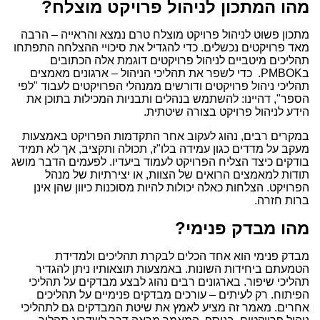
מהו המתכון לניהול פרויקט מוצלח?
מתכון פשוט לניהול פרויקט מוצלח טרם נמצא והראייה – הרבה
מאד פרויקטים נכשלים. כדי להגדיל את סיכויי ההצלחה התפתחו
תהליכים מיטביים לניהול פרויקטים דוגמת אלה הכתובים
ב
PMBOK
. כדי לשפר את תהליכי הניהול – ארגונים מאמצים
תהליכי ניהול פרויקטים ודורשים ממנהלי הפרויקטים לעבוד "לפי
הספר", דהיינו: להשתמש בנהלים ותבניות המכילות בתוכן את
הידע לניהול פרויקט בצורה שיטתית.
במקרים רבים, נהוג לעקוב אחר התקדמות הפרויקט באמצעות
מעקב על מדדים כגון עמידה בלו"ז, תכולה ותקציב, אך לא תמיד
בודקים כיצד הצליח הפרויקט לעמוד ביעדיו. לפעמים הדבר מושג
תודות למאמצים הרואים של הצוות, או יצירתיות של מנהל
הפרויקט. הצלחות כאלה יכולות להיות מסוכנות כיוון שהן אינן
ברות חזרה.
מהו מבדק פנימי?
מבדק פנימי הוא אחד הכלים לבקרת תהליכים ולמדידת
הטמעתם ביחידות השונות. באמצעות תוצאותיו ניתן להגדיר
תהליכי שיפור. בארגונים רבים נהוג לבצע מבדקים על תהליכי
הפיתוח. רק לעיתים – עורכים מבדקים פנימיים על תהליכים
אחרים. מאמר זה מציע לאמץ את שיטת המבדקים גם לתהליכי