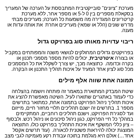
מערכת "ציונים" סובייקטיבית המתבססת על הערכה של המעריך
בסקאלת מספרים בין 0 ל-5 או מספר אחר, ללא מערכת
קריטריונים המגדירה מה משמעות כל הערכה; מעריכים מבתי
מדרש שונים (הלל או שמאי) מעריכים אחרת את אותה עדות או
מענה.
ריבוי עדויות מאותו סוג בפרויקט גדול
בפרויקטים גדולים המחולקים לנושאי משנה והמפותחים במקביל
או בצורה
איטרטיבית
, יכולים להיות מספר מסמכי תכנון או
בקרה וכדומה. כתוצאה מכך, יש צורך לשקלל את כל המסמכים
מכל סוג לציון אחד המעיד על איכות תהליך התכנון או הבקרה.
תמונה אחת שווה אלף מילים
שיטת המבדק המתוארת במאמר זה פותחה ויושמה בהצלחה
כדי לעמוד באתגרים שתוארו לעיל. השיטה מאפשרת להציג את
איכות תהליך ניהול הפרויקט בתמונה אחת, כמתואר בתרשים
מספר 1. בתרשים זה ישנם תהליכים תלויי מחזור חיים, מייזום
ועד לסגירת הפרויקט, וישנם תהליכים רוחביים, המתקיימים
במהלך כל חיי הפרויקט, כגון ניהול סיכונים או ניהול רכש. ולבסוף
– ציון כללי המשקף את איכות התהליך בפרויקט כולו. התוצאה
המוצגת יכולה להיראות פשטנית לכאורה. (עוד תרשים אקסל
אחד…) אולם היא מגלמת בתוכה עבודת רקע מעמיקה לגבי מצב