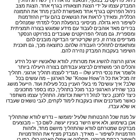
ניהול פרויקטים. בנוסף, המאמר מראה דרך לשדרוג תהליך
המבדק עצמו על ידי הצגת תוצאותיו בגרף אחד. הצגת מצב
ניהול הפרויקט בגרף אחד מאפשרת להבין מחד את התמונה
הכללית, ומאידך לראות את הנושאים בהם עדיין ההזדמנות
לשיפור היא גדולה. מניסיוני בהפעלת הכלי למדתי שמנהלים
בכירים מאד אוהבים לעבוד עם מידע שמוגש בצורה תמציתית
ומספרית. גם מנהלי הפרויקטים שעובדים בפרויקט הנסקר
מעדיפים צורה זו, כיון שקריטריוני הבדיקה מובנים להם
ומותאמים לתהליכי העבודה שלהם. כתוצאה מכך, גם תוכנית
השיפור בעקבות המבדק נהירה להם.
ארגון הרוצה להשיג את מטרותיו, לוודא שלאנשיו יש כל הידע
והכלים הכי מושחזים לביצוע עבודתם בצורה היעילה ביותר
ולשמר את נכסי הידע שלו – מגדיר לעצמו תהליך ארגוני. תהליך
זה מכיל את כל ה"
Know How
" של הארגון – מה עושים בכל
שלב? איך עושים? מי בעלי העניין בכל פעילות ועוד. הייעול מושג
בכך שהידע הארגוני כבר מוכל בתהליך, כמו בספר מתכונים:
כיצד לתכנן, כיצד לנהל דרישות וכדומה. התהליך עצמו משתפר
כאשר מעדכנים אותו בעקבות לימוד לקחים, לגבי נושאים שעבדו
או שלא עבדו.
על מנת שכל ההבטחות שלעיל ימומשו – נדרש לוודא שהתהליך
אכן בשימוש, ולא איש הישר בעיניו יעשה. לשם כך – מבוצעים
מבדקים שמטרתם לוודא שהתהליך מיושם מחד, ולזהות
הזדמנויות לשיפור – מאידך. המבדק מציף את ההזדמנויות
לשיפור ברמת פרויקט, מחלקה או אפילו הארגון כולו. כמו כן,