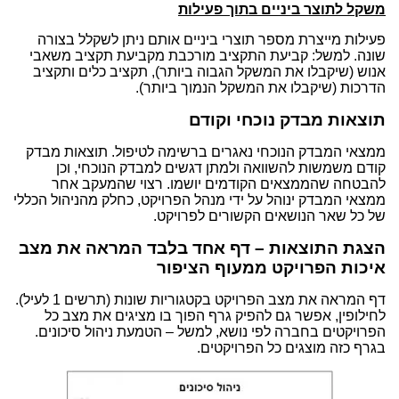
משקל לתוצר ביניים בתוך פעילות
פעילות מייצרת מספר תוצרי ביניים אותם ניתן לשקלל בצורה
שונה. למשל: קביעת התקציב מורכבת מקביעת תקציב משאבי
אנוש (שיקבלו את המשקל הגבוה ביותר), תקציב כלים ותקציב
הדרכות (שיקבלו את המשקל הנמוך ביותר).
תוצאות מבדק נוכחי וקודם
ממצאי המבדק הנוכחי נאגרים ברשימה לטיפול. תוצאות מבדק
קודם משמשות להשוואה ולמתן דגשים למבדק הנוכחי, וכן
להבטחה שהממצאים הקודמים יושמו. רצוי שהמעקב אחר
ממצאי המבדק ינוהל על ידי מנהל הפרויקט, כחלק מהניהול הכללי
של כל שאר הנושאים הקשורים לפרויקט.
הצגת התוצאות – דף אחד בלבד המראה את מצב
איכות הפרויקט ממעוף הציפור
דף המראה את מצב הפרויקט בקטגוריות שונות (תרשים 1 לעיל).
לחילופין, אפשר גם להפיק גרף הפוך בו מציגים את מצב כל
הפרויקטים בחברה לפי נושא, למשל – הטמעת ניהול סיכונים.
בגרף כזה מוצגים כל הפרויקטים.