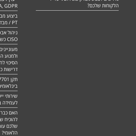
הלקוחות שלכם?
A, GDPR
PT / מבדק חוסן
ניהול אבט
CISO כשירות
מעוניינים
ולמנוע ה
הסיכוי לח
דרישות כ
בינלאומי
שירותי יי
לעמידה בדר
האם כבר 
להוכיח ש
שלכם עומ
הלאומי?