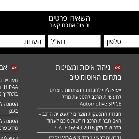
השאירו פרטים
וניצור אתכם קשר
ניהול איכות ומצוינות
אב
בתחום האוטומוטיב
מעונייני
ייעוץ וליווי לחברות המפתחות מוצרים
בתהליך מה
לתעשיית הרכב להטמעת מודל
Automotive SPICE
בענן
חברות המספקות מוצרים לתעשיית הרכב –
האם חברות הרכב דורשות מיכם לעמוד
בדרישות תקן 16949:2016 IATF ?
מידע פרטי
נדרשים לבצע מבדק VDA 6.3 על ידי
ייעוץ לעמ