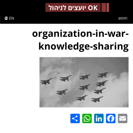
-->
OK יועצים לניהול
חיפוש
EN
organization-in-war-
knowledge-sharing
WhatsApp
Share
LinkedIn
Facebook
Email