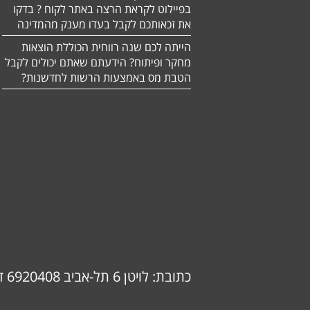
בפיילוט לקראת הרצה באתר לקוח ? בדקו
את זכאותכם לקבל בעדו מענק מהמדינה
הייתה לכם שנה רווחית הכוללת הוצאות
מחקר ופיתוח? הידעתם שאתם יכולים לקבל
הטבת מס באמצעות הרשות לחדשנות?
כתובת: לויטן 6 תל-אביב 6920408 דוא"ל: info@ok-consulting.co.il טלפון: 0537739018 (אורנה)