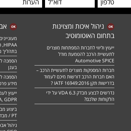
ניהול איכות ומצוינות
אב
בתחום האוטומוטיב
מעונייני
ייעוץ וליווי לחברות המפתחות מוצרים
בתהליך מה
לתעשיית הרכב להטמעת מודל
Automotive SPICE
בענן
חברות המספקות מוצרים לתעשיית הרכב –
האם חברות הרכב דורשות מיכם לעמוד
בדרישות תקן 16949:2016 IATF ?
מידע פרטי
נדרשים לבצע מבדק VDA 6.3 על ידי
ייעוץ לעמ
הלקוחות שלכם?
A, GDPR
PT / מבדק חוסן
ניהול אבט