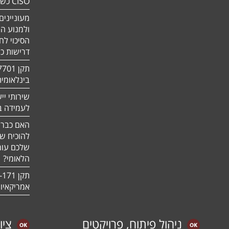
CISO כשירות
מעוניינים
ולמנוע ה
הסיכוי לח
דרישות כ
בינלאומי
שירותי יי
לעמידה בדר
האם כבר 
להוכיח ש
שלכם עומ
הלאומי?
אמריקאיו
ניהול פיתוח, פרויקטים
ציו