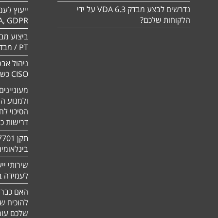
נדרשים לבצע מבדק VDA 6.3 על ידי
ייעוץ לעמ
הלקוחות שלכם?
A, GDPR
PT / מבדק חוסן
ניהול אבט
CISO כשירות
מעוניינים
ולמנוע ה
הסיכוי לח
דרישות כ
בינלאומי
שירותי יי
לעמידה בדר
האם כבר 
להוכיח ש
שלכם עומ