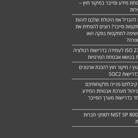
חת מידע וסייבר במיקור חוץ –
 להגדיל את היכולת שלכם לזהות
תקפות סייבר? רוצים להפחית את
שיפה למתקפות נוזקה ו/או
ופרה?
תקן 27701 ISO לעמידה בדרישות רגולציה
ת בנושא אבטחת הפרטיות
עוץ / מיקור חוץ להכנת ארגונים
ישות SOC2
קיבלתם פנייה מלקוחותיכם
ניהול מערכת אבטחת המידע
ד בדרישות מערך הסייבר
תקן NIST SP 800-171 לספקי חברות
ת