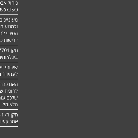
ניהול אבט
CISO כשירות
מעוניינים
ולמנוע ה
הסיכוי לח
דרישות כ
בינלאומי
שירותי יי
לעמידה בדר
האם כבר 
להוכיח ש
שלכם עומ
הלאומי?
אמריקאיו