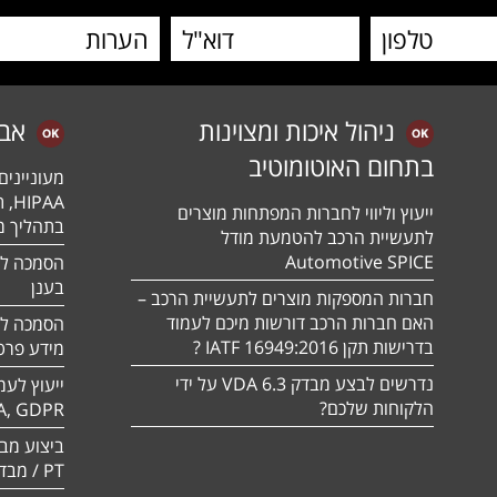
ניהול איכות ומצוינות
אב
בתחום האוטומוטיב
מעונייני
ייעוץ וליווי לחברות המפתחות מוצרים
בתהליך מה
לתעשיית הרכב להטמעת מודל
Automotive SPICE
בענן
חברות המספקות מוצרים לתעשיית הרכב –
האם חברות הרכב דורשות מיכם לעמוד
בדרישות תקן 16949:2016 IATF ?
מידע פרטי
נדרשים לבצע מבדק VDA 6.3 על ידי
ייעוץ לעמ
הלקוחות שלכם?
A, GDPR
PT / מבדק חוסן