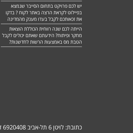
יש לכם פרויקט בתחום הסייבר שנמצא
בפיילוט לקראת הרצה באתר לקוח ? בדקו
את זכאותכם לקבל בעדו מענק מהמדינה
הייתה לכם שנה רווחית הכוללת הוצאות
מחקר ופיתוח? הידעתם שאתם יכולים לקבל
הטבת מס באמצעות הרשות לחדשנות?
כתובת: לויטן 6 תל-אביב 6920408 דוא"ל: info@ok-consulting.co.il טלפון: 0537739018 (אורנה)