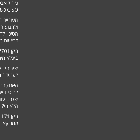
ניהול אבט
CISO כשירות
מעוניינים
ולמנוע ה
הסיכוי לח
דרישות כ
בינלאומי
שירותי יי
לעמידה בדר
האם כבר 
להוכיח ש
שלכם עומ
הלאומי?
אמריקאיו