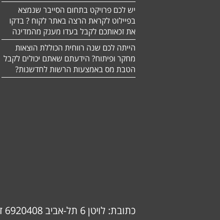
יש לכם פרויקט בתחום הסייבר שנמצא
בפיילוט לקראת הרצה באתר לקוח ? בדקו
את זכאותכם לקבל בעדו מענק מהמדינה
הייתה לכם שנה רווחית הכוללת הוצאות
מחקר ופיתוח? הידעתם שאתם יכולים לקבל
הטבת מס באמצעות הרשות לחדשנות?
כתובת: לויטן 6 תל-אביב 6920408 דוא"ל: info@ok-consulting.co.il טלפון: 0537739018 (אורנה)