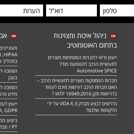
ניהול איכות ומצוינות
אב
בתחום האוטומוטיב
מעונייני
ייעוץ וליווי לחברות המפתחות מוצרים
בתהליך מה
לתעשיית הרכב להטמעת מודל
Automotive SPICE
בענן
חברות המספקות מוצרים לתעשיית הרכב –
האם חברות הרכב דורשות מיכם לעמוד
בדרישות תקן 16949:2016 IATF ?
מידע פרטי
נדרשים לבצע מבדק VDA 6.3 על ידי
ייעוץ לעמ
הלקוחות שלכם?
A, GDPR
PT / מבדק חוסן