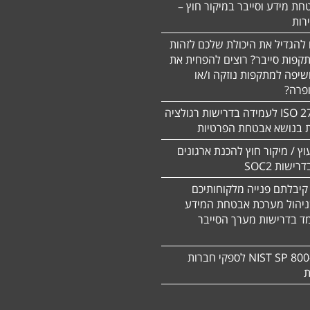
חת מידע וסייבר במיקור חוץ –
 להגדיל את היכולת שלכם לזהות
תקפות סייבר? רוצים להפחית את
שיפה למתקפות נוזקה ו/או
ופרה?
תקן 27701 ISO לעמידה בדרישות רגולציה
ת בנושא אבטחת הפרטיות
עוץ / מיקור חוץ להכנת ארגונים
ישות SOC2
קיבלתם פנייה מלקוחותיכם
ניהול מערכת אבטחת המידע
ד בדרישות מערך הסייבר
תקן NIST SP 800-171 לספקי חברות
ת