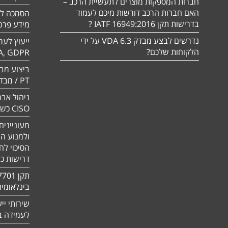
חברות המספקות מוצרים לתעשיית הרכב –
האם חברות הרכב דורשות מיכם לעמוד
בדרישות תקן 16949:2016 IATF ?
מידע פרטי
נדרשים לבצע מבדק VDA 6.3 על ידי
ייעוץ לעמ
הלקוחות שלכם?
A, GDPR
PT / מבדק חוסן
ניהול אבט
CISO כשירות
מעוניינים
ולמנוע ה
הסיכוי לח
דרישות כ
בינלאומי
שירותי יי
לעמידה בדר