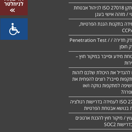
הסמכה לתקן ISO 27018 לניהול אבטחת
 / מזהה אישי בענן
ידה בתקנות הגנת הפרטיות,
CCP
ביצוע מבדק חדירה / Penetration Test /
חת מידע וסייבר במיקור חוץ –
 להגדיל את היכולת שלכם לזהות
תקפות סייבר? רוצים להפחית את
שיפה למתקפות נוזקה ו/או
ופרה?
תקן 27701 ISO לעמידה בדרישות רגולציה
ת בנושא אבטחת הפרטיות
עוץ / מיקור חוץ להכנת ארגונים
ישות SOC2