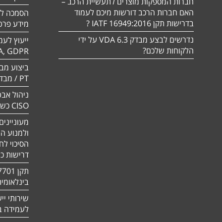
חברות המספקות מוצרים לתעשיית הרכב –
האם חברות הרכב דורשות מיכם לעמוד
בדרישות תקן 16949:2016 IATF ?
מידע פרטי
נדרשים לבצע מבדק VDA 6.3 על ידי
ייעוץ לעמ
הלקוחות שלכם?
A, GDPR
PT / מבדק חוסן
ניהול אבט
CISO כשירות
מעוניינים
ולמנוע ה
הסיכוי לח
דרישות כ
בינלאומי
שירותי יי
לעמידה בדר