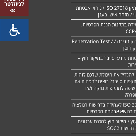
הסמכה לתקן ISO 27018 לניהול אבטחת
 / מזהה אישי בענן
ידה בתקנות הגנת הפרטיות,
CCP
ביצוע מבדק חדירה / Penetration Test /
חת מידע וסייבר במיקור חוץ –
 להגדיל את היכולת שלכם לזהות
תקפות סייבר? רוצים להפחית את
שיפה למתקפות נוזקה ו/או
ופרה?
תקן 27701 ISO לעמידה בדרישות רגולציה
ת בנושא אבטחת הפרטיות
עוץ / מיקור חוץ להכנת ארגונים
ישות SOC2