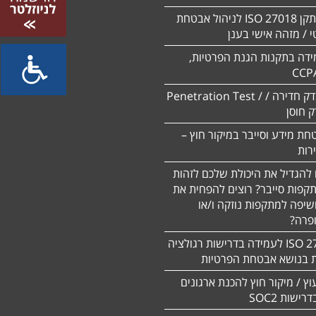
הסמכה לתקן ISO 27018 לניהול אבטחת
 / מזהה אישי בענן
ידה בתקנות הגנת הפרטיות,
CCP
ביצוע מבדק חדירה / Penetration Test /
חת מידע וסייבר במיקור חוץ –
 להגדיל את היכולת שלכם לזהות
תקפות סייבר? רוצים להפחית את
שיפה למתקפות נוזקה ו/או
ופרה?
תקן 27701 ISO לעמידה בדרישות רגולציה
ת בנושא אבטחת הפרטיות
עוץ / מיקור חוץ להכנת ארגונים
ישות SOC2