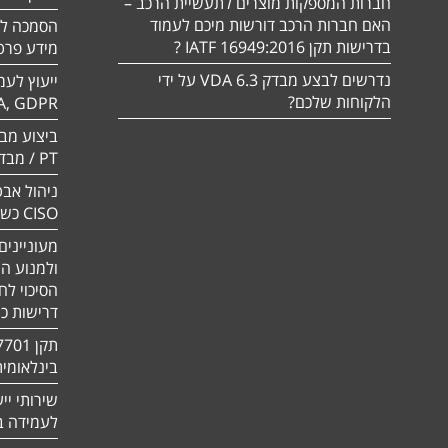
חברות המספקות מוצרים לתעשיית הרכב –
האם חברות הרכב דורשות מיכם לעמוד
בדרישות תקן 16949:2016 IATF ?
מידע פרטי
נדרשים לבצע מבדק VDA 6.3 על ידי
ייעוץ לעמ
הלקוחות שלכם?
A, GDPR
PT / מבדק חוסן
ניהול אבט
CISO כשירות
מעוניינים
ולמנוע ה
הסיכוי לח
דרישות כ
בינלאומי
שירותי יי
לעמידה בדר