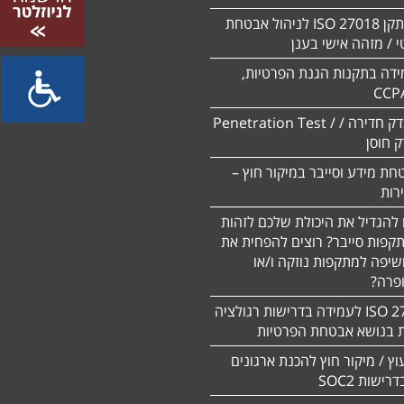
הסמכה לתקן ISO 27018 לניהול אבטחת
 / מזהה אישי בענן
ידה בתקנות הגנת הפרטיות,
CCP
ביצוע מבדק חדירה / Penetration Test /
חת מידע וסייבר במיקור חוץ –
 להגדיל את היכולת שלכם לזהות
תקפות סייבר? רוצים להפחית את
שיפה למתקפות נוזקה ו/או
ופרה?
תקן 27701 ISO לעמידה בדרישות רגולציה
ת בנושא אבטחת הפרטיות
עוץ / מיקור חוץ להכנת ארגונים
ישות SOC2