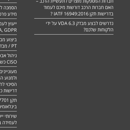
חברות המספקות מוצרים לתעשיית הרכב –
האם חברות הרכב דורשות מיכם לעמוד
בדרישות תקן 16949:2016 IATF ?
מידע פרטי
נדרשים לבצע מבדק VDA 6.3 על ידי
ייעוץ לעמ
הלקוחות שלכם?
A, GDPR
PT / מבדק חוסן
ניהול אבט
CISO כשירות
מעוניינים
ולמנוע ה
הסיכוי לח
דרישות כ
בינלאומי
שירותי יי
לעמידה בדר