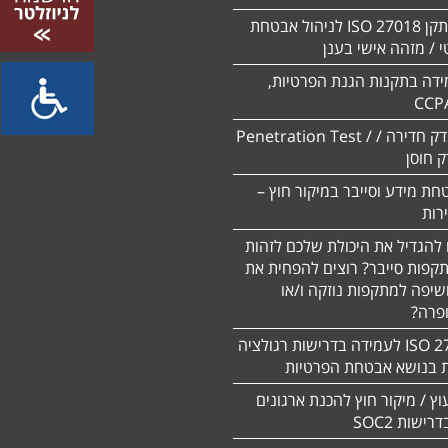
הסמכה לתקן ISO 27018 לניהול אבטחת
 / מזהה אישי בענן
ידה בתקנות הגנת הפרטיות,
CCP
ביצוע מבדק חדירה / Penetration Test /
חת מידע וסייבר במיקור חוץ –
 להגדיל את היכולת שלכם לזהות
תקפות סייבר? רוצים להפחית את
שיפה למתקפות נוזקה ו/או
ופרה?
תקן 27701 ISO לעמידה בדרישות רגולציה
ת בנושא אבטחת הפרטיות
עוץ / מיקור חוץ להכנת ארגונים
ישות SOC2