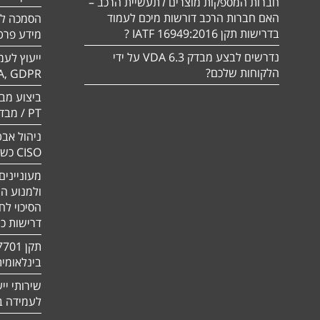
חברות המספקות מוצרים לתעשיית הרכב –
האם חברות הרכב דורשות מיכם לעמוד
בדרישות תקן 16949:2016 IATF ?
מידע פרטי
נדרשים לבצע מבדק VDA 6.3 על ידי
ייעוץ לעמ
הלקוחות שלכם?
A, GDPR
PT / מבדק חוסן
ניהול אבט
CISO כשירות
מעוניינים
ולמנוע ה
הסיכוי לח
דרישות כ
בינלאומי
שירותי יי
לעמידה בדר