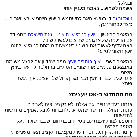
ובכלל?
אשמח לשמוע .. באמת מעניין אותי.
ניוזלטר זה
דן בנושא האם להשתמש בייעוץ חיצוני או לא, ואם כן –
כיצד לבחור יועץ.
המאמר הראשון –
יועץ פנימי או חיצוני – זאת השאלה
מתמודד
עם הדילמה של ארגונים שרוצים לעשות שינוי.
האם עדיף לעשות את השינוי באמצעות מומחה פנימי או להזמין
יועץ חיצוני לסיוע?
המאמר השני –
איך בוחרים יועץ,
מניח שהדיון אם לבצע משימה
באמצעים פנימיים או חיצוניים הסתיים בהחלטה להיעזר ביועץ
חיצוני.
עתה עלינו לבחור יועץ מבין מגוון גדול של יועצים. איך נעשה
זאת?
מה התחדש ב-OK יועצים?
אנחנו בעד שינויים. גם אצלנו. לא רק מטיפים לאחרים.
פתחנו מחלקה חדשה שמסייעת לחברות לקבל מענקים מהרשות
לחדשנות.
הוספנו לצוות יועצת עם ניסיון רב בתחום, שכבר שוקדת על
מספר מיזמים.
קיימות ה-מ-ו-ן תכניות. הרשות מקציבה תקציב מאד משמעותי