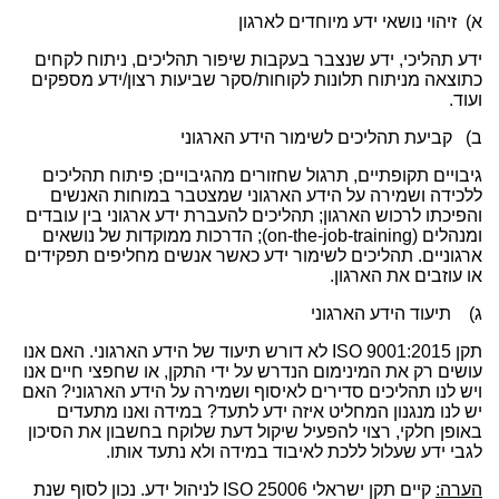
א) זיהוי נושאי ידע מיוחדים לארגון
ידע תהליכי, ידע שנצבר בעקבות שיפור תהליכים, ניתוח לקחים
כתוצאה מניתוח תלונות לקוחות/סקר שביעות רצון/ידע מספקים
ועוד.
ב) קביעת תהליכים לשימור הידע הארגוני
גיבויים תקופתיים, תרגול שחזורים מהגיבויים; פיתוח תהליכים
ללכידה ושמירה על הידע הארגוני שמצטבר במוחות האנשים
והפיכתו לרכוש הארגון; תהליכים להעברת ידע ארגוני בין עובדים
ומנהלים (
on-the-job-training
); הדרכות ממוקדות של נושאים
ארגוניים. תהליכים לשימור ידע כאשר אנשים מחליפים תפקידים
או עוזבים את הארגון.
ג) תיעוד הידע הארגוני
תקן 9001:2015
ISO
לא דורש תיעוד של הידע הארגוני. האם אנו
עושים רק את המינימום הנדרש על ידי התקן, או שחפצי חיים אנו
ויש לנו תהליכים סדירים לאיסוף ושמירה על הידע הארגוני? האם
יש לנו מנגנון המחליט איזה ידע לתעד? במידה ואנו מתעדים
באופן חלקי, רצוי להפעיל שיקול דעת שלוקח בחשבון את הסיכון
לגבי ידע שעלול ללכת לאיבוד במידה ולא נתעד אותו.
הערה:
קיים תקן ישראלי 25006
ISO
לניהול ידע. נכון לסוף שנת